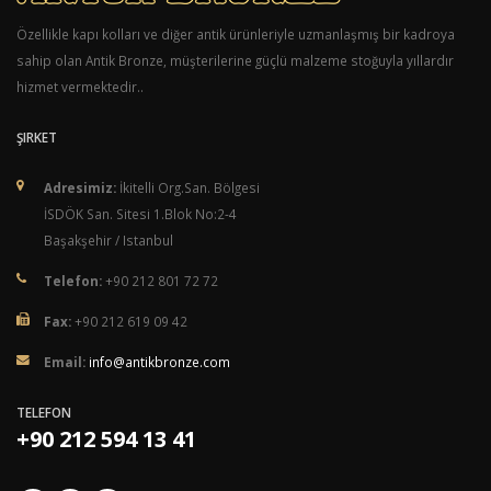
Özellikle kapı kolları ve diğer antik ürünleriyle uzmanlaşmış bir kadroya
sahip olan Antik Bronze, müşterilerine güçlü malzeme stoğuyla yıllardır
hizmet vermektedir..
ŞIRKET
Adresimiz:
İkitelli Org.San. Bölgesi
İSDÖK San. Sitesi 1.Blok No:2-4
Başakşehir / Istanbul
Telefon:
+90 212 801 72 72
Fax:
+90 212 619 09 42
Email:
info@antikbronze.com
TELEFON
+90 212 594 13 41